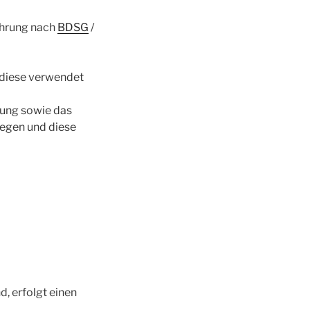
ehrung nach
BDSG
/
r diese verwendet
kung sowie das
iegen und diese
, erfolgt einen