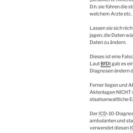
D.h. sie führen die 
welchem Arzte etc.
Lassen sie sich nic
jagen, die Daten wü
Daten zu ändern.
Dieses ist eine Fal
Laut
BfDI
gab es ei
Diagnosen ändern d
Ferner liegen und A
Aktenlagen NICHT v
staatsanwaltliche E
Der
ICD
-10-Diagnose
ambulanten und stat
verwendet diesen
I