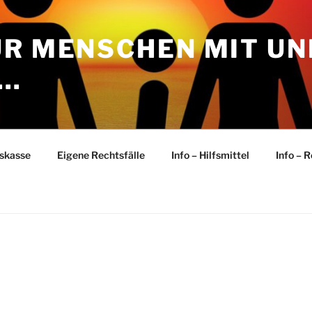
ÜR MENSCHEN MIT UN
P…
skasse
Eigene Rechtsfälle
Info – Hilfsmittel
Info – 
T