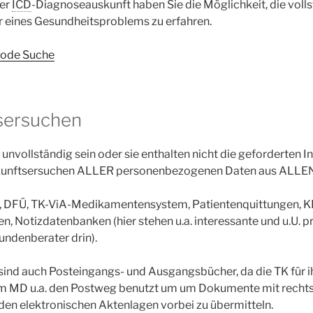
der
ICD
-Diagnoseauskunft haben Sie die Möglichkeit, die vol
r eines Gesundheitsproblems zu erfahren.
ode Suche
sersuchen
n unvollständig sein oder sie enthalten nicht die geforderten 
uskunftsersuchen ALLER personenbezogenen Daten aus ALLEN
il, DFÜ, TK-ViA-Medikamentensystem, Patientenquittungen, K
n, Notizdatenbanken (hier stehen u.a. interessante und u.U. 
undenberater drin).
sind auch Posteingangs- und Ausgangsbücher, da die TK für i
m MD u.a. den Postweg benutzt um um Dokumente mit recht
en elektronischen Aktenlagen vorbei zu übermitteln.