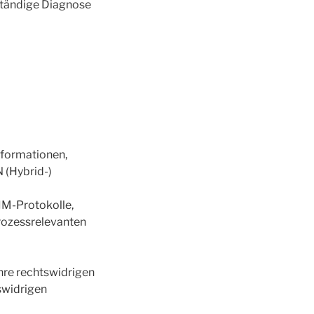
lständige Diagnose
Informationen,
 (Hybrid-)
IM-Protokolle,
prozessrelevanten
hre rechtswidrigen
swidrigen