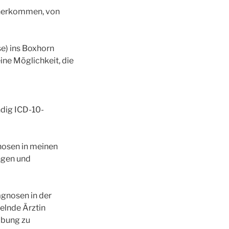
B. herkommen, von
se) ins Boxhorn
ine Möglichkeit, die
dig ICD-10-
nosen in meinen
ngen und
agnosen in der
elnde Ärztin
ibung zu