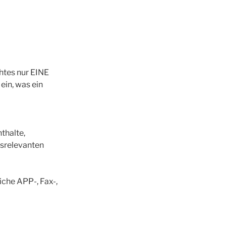
htes nur EINE
ein, was ein
thalte,
srelevanten
iche APP-, Fax-,