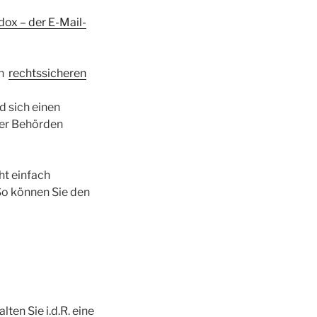
dox – der E-Mail-
en
rechtssicheren
d sich einen
der Behörden
ht einfach
So können Sie den
ten Sie i.d.R. eine