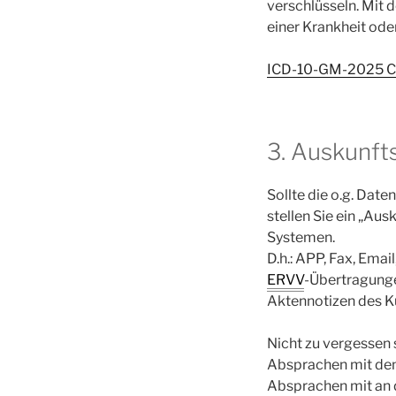
verschlüsseln. Mit 
einer Krankheit ode
ICD-10-GM-2025 C
3. Auskunft
Sollte die o.g. Date
stellen Sie ein „A
Systemen.
D.h.: APP, Fax, Ema
ERVV
-Übertragunge
Aktennotizen des K
Nicht zu vergessen 
Absprachen mit de
Absprachen mit an d